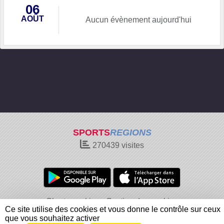
06
AOÛT
Aucun évènement aujourd'hui
SPORTS
REGIONS
270439
visites
Charte cookies
Gestion des cookies
Ce site utilise des cookies et vous donne le contrôle sur ceux
Informations légales
Signaler un contenu inapproprié
que vous souhaitez activer